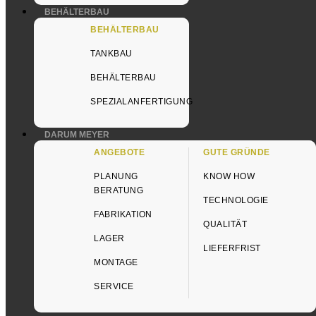
BEHÄLTERBAU
Silos
Meyer BlechTechnik AG
BEHÄLTERBAU
Futterförde
Feldstrasse 30
Behälterba
6022 Grosswangen
TANKBAU
Angebote
BEHÄLTERBAU
041 984 28 55
SPEZIALANFERTIGUNG
silobau@mey-ble.ch
Standort
DARUM MEYER
ANGEBOTE
GUTE GRÜNDE
Grosswangen
PLANUNG
KNOW HOW
BERATUNG
TECHNOLOGIE
FABRIKATION
QUALITÄT
LAGER
Datenschutz
| Impressum
LIEFERFRIST
MONTAGE
SERVICE