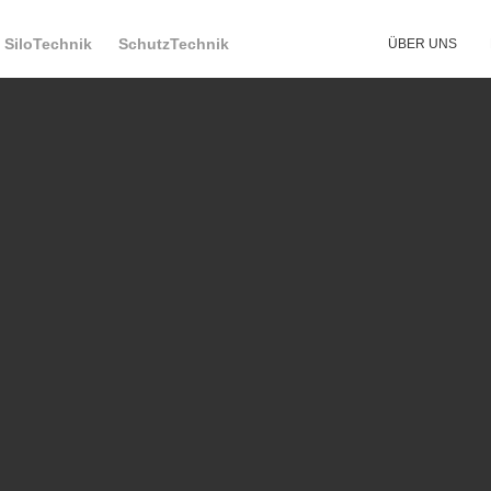
SiloTechnik
SchutzTechnik
ÜBER UNS
leerkennung
und
mehr
Power
Anlage ist dank ihrer Grösse ideal für alle Ihre Beschriftung
t nur 3D Teile beschriftet werden, sondern die Bauteillage erkan
HNIK
ÜBER UNS