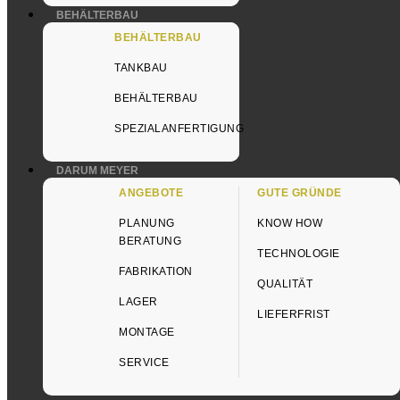
Silos
Meyer BlechTechnik AG
BEHÄLTERBAU
Futterförde
Feldstrasse 30
BEHÄLTERBAU
Behälterba
6022 Grosswangen
Angebote
TANKBAU
041 984 28 55
BEHÄLTERBAU
silobau@mey-ble.ch
SPEZIALANFERTIGUNG
Standort
DARUM MEYER
ANGEBOTE
GUTE GRÜNDE
Grosswangen
PLANUNG
KNOW HOW
BERATUNG
TECHNOLOGIE
FABRIKATION
QUALITÄT
Datenschutz
| Impressum
LAGER
LIEFERFRIST
MONTAGE
SERVICE