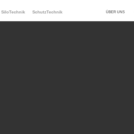
SiloTechnik
SchutzTechnik
ÜBER UNS
rs
Meyer
 Silobau AG in der Geschäftswelt bekannt. Dies war der Anlass f
von der Krativität zur Innovation" zu interviewen.
HNIK
ÜBER UNS